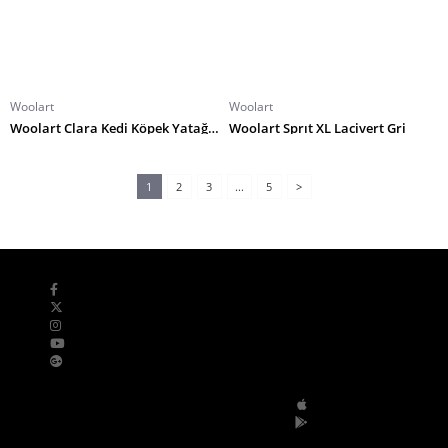
Woolart
Woolart
Woolart Clara Kedi Köpek Yatağı M Fil Dişi
Woolart Sprıt XL Lacivert Gri
1
2
3
...
5
>
Bizi Takip Edin
Mobil Uygulamalar