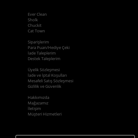
POPÜLER MARKALAR
Ever Clean
Sholk
Chuckit
Cat Town
ALIŞVERİŞ BİLGİLERİ
Siparişlerim
Para Puan/Hediye Çeki
İade Taleplerim
Destek Taleplerim
YARDIM
Üyelik Sözleşmesi
İade ve İptal Koşulları
Mesafeli Satış Sözleşmesi
Gizlilik ve Güvenlik
KURUMSAL
Hakkımızda
Mağazamız
İletişim
Müşteri Hizmetleri
E-BÜLTEN KAYIT
Kampanyalarımızdan ve indirimlerimizden güncel olarak
haberdar olun.