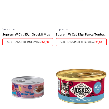
Supreme
Supreme
Suprem W Cat 85gr Ördekli Mus
Suprem W Cat 85gr Parça Tonbalık-Jöle
₺0,00
₺0,00
SEPETTE %25 İNDİRİM (KDV Hariç)
SEPETTE %25 İNDİRİM (KDV Hariç)