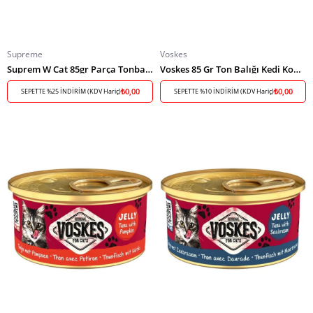
Supreme
Voskes
Suprem W Cat 85gr Parça Tonbalık-Karidesli
Voskes 85 Gr Ton Balığı Kedi Konserve
₺0,00
₺0,00
SEPETTE %25 İNDİRİM (KDV Hariç)
SEPETTE %10 İNDİRİM (KDV Hariç)