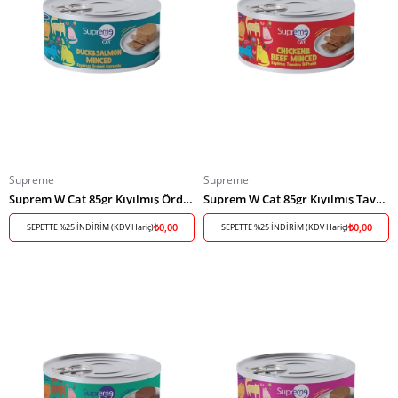
Supreme
Supreme
Suprem W Cat 85gr Kıyılmış Ördek-Somon/
Suprem W Cat 85gr Kıyılmış Tavuk-Biftek/
₺0,00
₺0,00
SEPETTE %25 İNDİRİM (KDV Hariç)
SEPETTE %25 İNDİRİM (KDV Hariç)