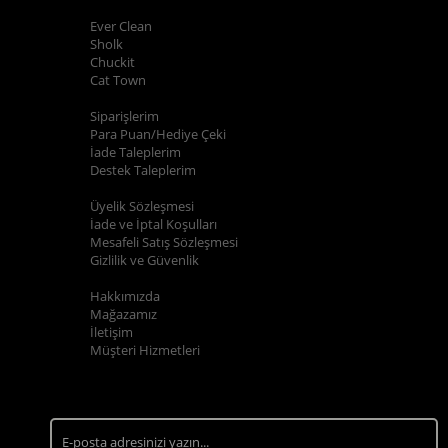
POPÜLER MARKALAR
Ever Clean
Sholk
Chuckit
Cat Town
ALIŞVERİŞ BİLGİLERİ
Siparişlerim
Para Puan/Hediye Çeki
İade Taleplerim
Destek Taleplerim
YARDIM
Üyelik Sözleşmesi
İade ve İptal Koşulları
Mesafeli Satış Sözleşmesi
Gizlilik ve Güvenlik
KURUMSAL
Hakkımızda
Mağazamız
İletişim
Müşteri Hizmetleri
E-BÜLTEN KAYIT
Kampanyalarımızdan ve indirimlerimizden güncel olarak
haberdar olun.