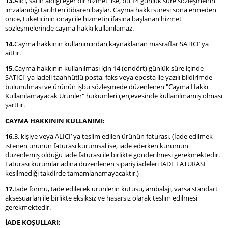
13.
Alıcı, satın aldığı eğer bir hizmet ise, bu 14 günlük süre sözleşmenin
imzalandığı tarihten itibaren başlar. Cayma hakkı süresi sona ermeden
önce, tüketicinin onayı ile hizmetin ifasına başlanan hizmet
sözleşmelerinde cayma hakkı kullanılamaz.
14.
Cayma hakkının kullanımından kaynaklanan masraflar SATICI’ ya
aittir.
15.
Cayma hakkının kullanılması için 14 (ondört) günlük süre içinde
SATICI' ya iadeli taahhütlü posta, faks veya eposta ile yazılı bildirimde
bulunulması ve ürünün işbu sözleşmede düzenlenen "Cayma Hakkı
Kullanılamayacak Ürünler" hükümleri çerçevesinde kullanılmamış olması
şarttır.
CAYMA HAKKININ KULLANIMI:
16.
3. kişiye veya ALICI’ ya teslim edilen ürünün faturası, (İade edilmek
istenen ürünün faturası kurumsal ise, iade ederken kurumun
düzenlemiş olduğu iade faturası ile birlikte gönderilmesi gerekmektedir.
Faturası kurumlar adına düzenlenen sipariş iadeleri İADE FATURASI
kesilmediği takdirde tamamlanamayacaktır.)
17.
İade formu, İade edilecek ürünlerin kutusu, ambalajı, varsa standart
aksesuarları ile birlikte eksiksiz ve hasarsız olarak teslim edilmesi
gerekmektedir.
İADE KOŞULLARI: