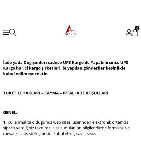
0
İade yada Değişimleri sadece UPS Kargo ile Yapabilirsiniz. UPS
Kargo harici kargo şirketleri ile yapılan gönderiler kesinlikle
kabul edilmeyecektir.
TÜKETİCİ HAKLARI – CAYMA – İPTAL İADE KOŞULLARI
GENEL:
1.
Kullanmakta olduğunuz web sitesi üzerinden elektronik ortamda
sipariş verdiğiniz takdirde, size sunulan ön bilgilendirme formunu ve
mesafeli satış sözleşmesini kabul etmiş sayılırsınız.