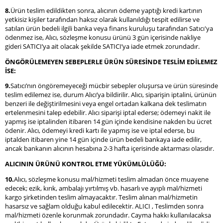
8.
Ürün teslim edildikten sonra, alıcının ödeme yaptığı kredi kartının
yetkisiz kişiler tarafından haksız olarak kullanıldığı tespit edilirse ve
satılan ürün bedeli ilgili banka veya finans kuruluşu tarafından Satıcı'ya
ödenmez ise, Alıcı, sözleşme konusu ürünü 3 gün içerisinde nakliye
gideri SATICI’ya ait olacak şekilde SATICI’ya iade etmek zorundadır.
ÖNGÖRÜLEMEYEN SEBEPLERLE ÜRÜN SÜRESİNDE TESLİM EDİLEMEZ
İSE:
9.
Satıcı’nın öngöremeyeceği mücbir sebepler oluşursa ve ürün süresinde
teslim edilemez ise, durum Alıcı’ya bildirilir. Alıcı, siparişin iptalini, ürünün
benzeri ile değiştirilmesini veya engel ortadan kalkana dek teslimatın
ertelenmesini talep edebilir. Alıcı siparişi iptal ederse; ödemeyi nakit ile
yapmış ise iptalinden itibaren 14 gün içinde kendisine nakden bu ücret
ödenir. Alıcı, ödemeyi kredi kartı ile yapmış ise ve iptal ederse, bu
iptalden itibaren yine 14 gün içinde ürün bedeli bankaya iade edilir,
ancak bankanın alıcının hesabına 2-3 hafta içerisinde aktarması olasıdır.
ALICININ ÜRÜNÜ KONTROL ETME YÜKÜMLÜLÜĞÜ:
10.
Alıcı, sözleşme konusu mal/hizmeti teslim almadan önce muayene
edecek; ezik, kırık, ambalajı yırtılmış vb. hasarlı ve ayıplı mal/hizmeti
kargo şirketinden teslim almayacaktır. Teslim alınan mal/hizmetin
hasarsız ve sağlam olduğu kabul edilecektir. ALICI , Teslimden sonra
mal/hizmeti özenle korunmak zorundadır. Cayma hakkı kullanılacaksa