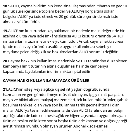
18.
SATICI, cayma bildiriminin kendisine ulaşmasından itibaren en geç 10
günlük süre içerisinde toplam bedeli ve ALICI’yı borç altına sokan
belgeleri ALICI’ ya iade etmek ve 20 günlük süre içerisinde malı iade
almakla yükümlüdür.
19.
ALICI’ nın kusurundan kaynaklanan bir nedenle malın değerinde bir
azalma olursa veya iade imkânsızlaşırsa ALICI kusuru oranında SATICI’
nın zararlarını tazmin etmekle yükümlüdür. Ancak cayma hakkı süresi
içinde malın veya ürünün usulüne uygun kullanılması sebebiyle
meydana gelen değişiklik ve bozulmalardan ALICI sorumlu değildir.
20.
Cayma hakkının kullanılması nedeniyle SATICI tarafından düzenlenen
kampanya limit tutarının altına düşülmesi halinde kampanya
kapsamında faydalanılan indirim miktarı iptal edilir.
CAYMA HAKKI KULLANILAMAYACAK ÜRÜNLER:
21.
ALICI’nın isteği veya açıkça kişisel ihtiyaçları doğrultusunda
hazırlanan ve geri gönderilmeye müsait olmayan, iç giyim alt parçaları,
mayo ve bikini altları, makyaj malzemeleri, tek kullanımlık ürünler, çabuk
bozulma tehlikesi olan veya son kullanma tarihi geçme ihtimali olan
mallar, ALICI’ya teslim edilmesinin ardından ALICI tarafından ambalajı
açıldığı takdirde iade edilmesi sağlık ve hijyen açısından uygun olmayan
ürünler, teslim edildikten sonra başka ürünlerle karışan ve doğası gereği
ayrıştırılması mümkün olmayan ürünler, Abonelik sözleşmesi