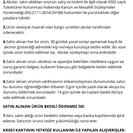
2.
Alıcılar, satın aldıkları ürünün satış ve teslimi ile ilgili olarak 6502 sayılı
Tüketicinin Korunması Hakkında Kanun ve Mesafeli Sözleşmeler
Yönetmeliği (RG:27.11.2014/29188) hükümleri ile yürürlükteki diğer
yasalara tabidir.
3.
Ürün sevkiyat masrafı olan kargo ücretleri alıcılar tarafından
ödenecektir.
4.
Satın alınan her bir ürün, 30 günlük yasal süreyi aşmamak kaydı ile
alıcının gösterdiği adresteki kişi ve/veya kuruluşa teslim edilir. Bu süre
içinde ürün teslim edilmez ise, Alıcılar sözleşmeyi sona erdirebilir.
5.
Satın alınan ürün, eksiksiz ve siparişte belirtilen niteliklere uygun ve
varsa garanti belgesi, kullanım klavuzu gibi belgelerle teslim edilmek
zorundadır.
6.
Satın alınan ürünün satılmasının imkansızlaşması durumunda, satıcı
bu durumu öğrendiğinden itibaren 3 gün içinde yazılı olarak alıcıya bu
durumu bildirmek zorundadır. 14 gün içinde de toplam bedel Alıcı’ya
iade edilmek zorundadır.
SATIN ALINAN ÜRÜN BEDELİ ÖDENMEZ İSE:
7.
Alıcı, satın aldığı ürün bedelini ödemez veya banka kayıtlarında iptal
ederse, Satıcının ürünü teslim yükümlülüğü sona erer.
KREDİ KARTININ YETKİSİZ KULLANIMI İLE YAPILAN ALIŞVERİŞLER: