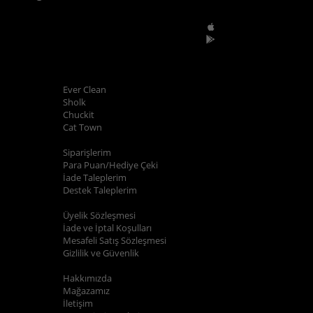
Mobil Uygulamalar
POPÜLER MARKALAR
Ever Clean
Sholk
Chuckit
Cat Town
ALIŞVERİŞ BİLGİLERİ
Siparişlerim
Para Puan/Hediye Çeki
İade Taleplerim
Destek Taleplerim
YARDIM
Üyelik Sözleşmesi
İade ve İptal Koşulları
Mesafeli Satış Sözleşmesi
Gizlilik ve Güvenlik
KURUMSAL
Hakkımızda
Mağazamız
İletişim