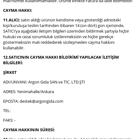
mal/hizmet kullanılmamalıdır. Ürünle birlikte Fatura da iade edilmelidir.
CAYMA HAKKI:
11.ALICI;
satın aldığı ürünün kendisine veya gösterdiği adresteki
kişi/kuruluşa teslim tarihinden itibaren 14 (on dört) gün içerisinde,
SATICI’ya aşağıdaki iletişim bilgileri üzerinden bildirmek şartıyla hiçbir
hukuki ve cezai sorumluluk üstlenmeksizin ve hiçbir gerekçe
göstermeksizin malı reddederek sözleşmeden cayma hakkını
kullanabilir.
12.SATICININ CAYMA HAKKI BİLDİRİMİ YAPILACAK İLETİŞİM
BİLGİLERİ:
ŞİRKET
ADI/UNVANI: Argon Gıda SAN.ve TİC. LTD.ŞTİ
ADRES: Yenimahalle/Ankara
EPOSTA:
destek@argongida.com
TEL:
FAKS: -
CAYMA HAKKININ SÜRESİ: