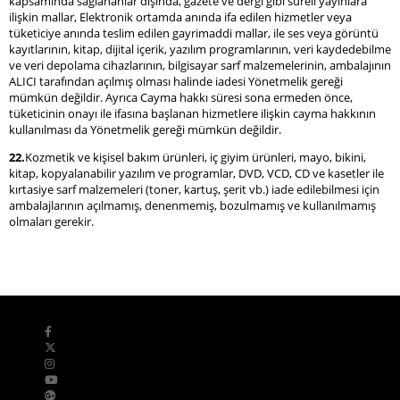
kapsamında sağlananlar dışında, gazete ve dergi gibi süreli yayınlara
ilişkin mallar, Elektronik ortamda anında ifa edilen hizmetler veya
tüketiciye anında teslim edilen gayrimaddi mallar, ile ses veya görüntü
kayıtlarının, kitap, dijital içerik, yazılım programlarının, veri kaydedebilme
ve veri depolama cihazlarının, bilgisayar sarf malzemelerinin, ambalajının
ALICI tarafından açılmış olması halinde iadesi Yönetmelik gereği
mümkün değildir. Ayrıca Cayma hakkı süresi sona ermeden önce,
tüketicinin onayı ile ifasına başlanan hizmetlere ilişkin cayma hakkının
kullanılması da Yönetmelik gereği mümkün değildir.
22.
Kozmetik ve kişisel bakım ürünleri, iç giyim ürünleri, mayo, bikini,
kitap, kopyalanabilir yazılım ve programlar, DVD, VCD, CD ve kasetler ile
kırtasiye sarf malzemeleri (toner, kartuş, şerit vb.) iade edilebilmesi için
ambalajlarının açılmamış, denenmemiş, bozulmamış ve kullanılmamış
olmaları gerekir.
Bizi Takip Edin