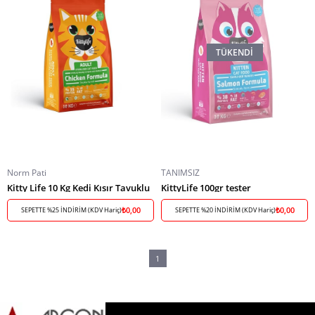
TÜKENDI
Norm Pati
TANIMSIZ
Kitty Life 10 Kg Kedi Kısır Tavuklu
KittyLife 100gr tester
₺0,00
₺0,00
SEPETTE %25 İNDİRİM (KDV Hariç)
SEPETTE %20 İNDİRİM (KDV Hariç)
1