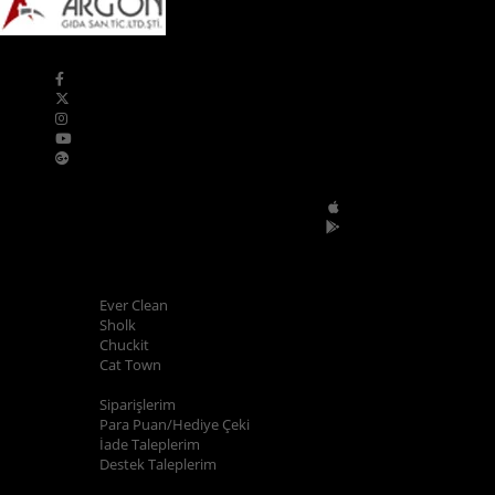
Bizi Takip Edin
Mobil Uygulamalar
POPÜLER MARKALAR
Ever Clean
Sholk
Chuckit
Cat Town
ALIŞVERİŞ BİLGİLERİ
Siparişlerim
Para Puan/Hediye Çeki
İade Taleplerim
Destek Taleplerim
YARDIM