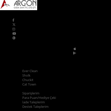
Bizi Takip Edin
Mobil Uygulamalar
POPÜLER MARKALAR
Ever Clean
Sholk
Chuckit
Cat Town
ALIŞVERİŞ BİLGİLERİ
Siparişlerim
Para Puan/Hediye Çeki
İade Taleplerim
Destek Taleplerim
YARDIM