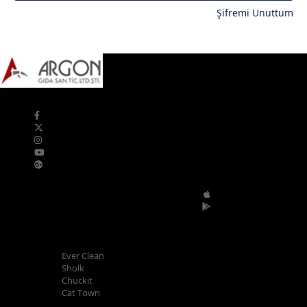
Şifremi Unuttum
Bizi Takip Edin
Mobil Uygulamalar
POPÜLER MARKALAR
Ever Clean
Sholk
Chuckit
Cat Town
ALIŞVERİŞ BİLGİLERİ