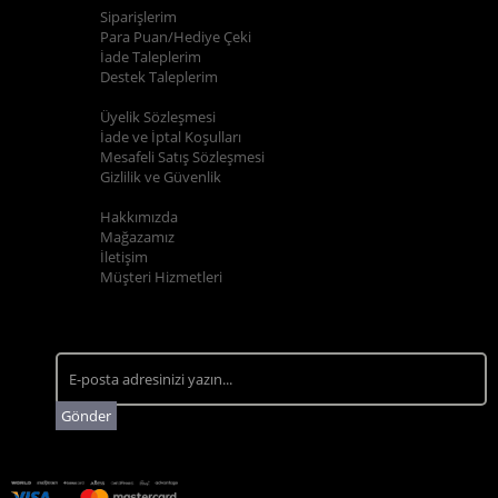
Siparişlerim
Para Puan/Hediye Çeki
İade Taleplerim
Destek Taleplerim
YARDIM
Üyelik Sözleşmesi
İade ve İptal Koşulları
Mesafeli Satış Sözleşmesi
Gizlilik ve Güvenlik
KURUMSAL
Hakkımızda
Mağazamız
İletişim
Müşteri Hizmetleri
E-BÜLTEN KAYIT
Kampanyalarımızdan ve indirimlerimizden güncel olarak
haberdar olun.
Gönder
© 2023 Argon Gıda - Tüm hakları saklıdır.